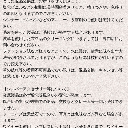
とした返品交換は、お断りさせて頂きます。
塩化ビニルなどの樹脂に長時間密着させると、粘りつきや、色移り
の原因となりますのでご注意ください。
シンナー、ベンジンなどのアルコール系溶剤のご使用は避けてくだ
さい。
毛皮を使った製品は、毛抜けが発生する場合があります。
皮革を使用した衣料品のクリーニングにつきましては、専門店にお
問い合わせください。
ファッション誌など様々なところで、水に浸け、故意に味を出す方
法等が紹介されておりますが、このような行為は技術が伴いますの
でお控え下さい。
革の破れ等の着用不可商品でない限りは、返品交換・キャンセル等
は承れませんのでご了承下さい。
【シルバーアクセサリー等について】
金属製品は必ず酸化等風合いの変化が発生します。
風合いの変化が理由での返品、交換などクレーム等一切お受けでき
ません。
ターコイズは天然石ですので、写真とは色味などが異なる場合があ
ります。
ワイヤーを使用したブレスレット等は、水分を含む事で、ワイヤー