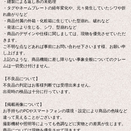
・縫製による返し糸の未処理
・タグやネームプレートの経年変化や、元々発生していたシワや折
れ曲がりなど
・商品付属の外箱・化粧箱に生じていた型崩れ、破れなど
・発送により生じる、シワ、型崩れなど
・商品のデザインや仕様に関しましては、現物を優先させていただ
きます。
ご不明な点などあれば事前にお問い合わせ下さいます様、お願い申
し上げます。
上記のような、商品機能に差し障りない事象全般についてのクレー
ムは一切受け付けません。
【不良品について】
不良品の判定はお客様判断では受理出来ません。
出荷時の検品は十分に行っています。
【掲載画像について】
お手持ちのPCやスマートフォンの環境・設定により商品の色味など
違って見えることがございます。
撮影機材や照明等によっても色調などに実物との差異が生じます。
商品については現物を優先させて頂きます。