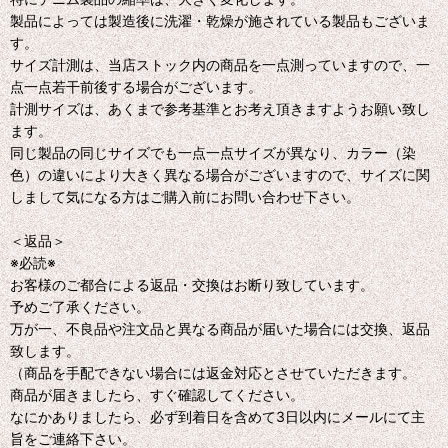
製品によっては製造後に洗濯・乾燥が施されている製品もございま
す。
サイズ計測は、当店ストック内の商品を一点測っていますので、一
点一点若干前後する場合がございます。
計測サイズは、あくまで参考基準とお考え頂きますようお願い致し
ます。
同じ製品の同じサイズでも一点一点サイズが異なり、カラー（染
色）の違いにより大きく異なる場合がございますので、サイズに関
しまして気になる方はご購入前にお問い合わせ下さい。
＜返品＞
※必読※
お客様のご都合による返品・交換はお断り致しています。
予めご了承ください。
万が一、不良品や注文品と異なる商品が届いた場合には交換、返品
致します。
（商品を手配できない場合には返金対応とさせていただきます。
商品が届きましたら、すぐ確認してください。
なにかありましたら、必ず到着日を含めて3日以内にメールにて主
旨をご連絡下さい。