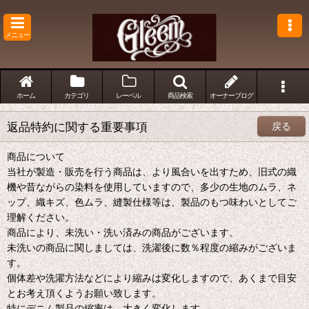
メニュー
ホーム
カテゴリ
レーベル
商品検索
オーナーブログ
返品特約に関する重要事項
戻る
商品について
当社が製造・販売を行う商品は、より風合いを出すため、旧式の織
機や昔ながらの染料を使用していますので、多少の生地のムラ、ネ
ップ、織キズ、色ムラ、縫製仕様等は、製品のもつ味わいとしてご
理解ください。
商品により、未洗い・洗い済みの商品がございます。
未洗いの商品に関しましては、洗濯後に数％程度の縮みがございま
す。
個体差や洗濯方法などにより縮みは変化しますので、あくまで目安
とお考え頂くようお願い致します。
特にデニム製品の縮率は、大きく変化します。