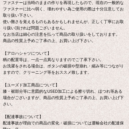
ファスナーは当時のままの作りを再現したもので、現在の一般的な
ファスナーに比べ弱く、壊れやすい為ご使用の際は十分注意してお
取り扱い下さい。
使い難さを覚えるものもあるかもしれませんが、正しく丁寧にお取
り扱い頂ければ問題ございません。
なお当店は細心の注意を払って商品の取り扱いをしております。
商品の性質上予めご了承の上、お買い上げ下さい。
【アロハシャツについて】
柄の配置等は、一点一点異なりますのでご了承下さい。
お洗濯をされる場合は、ボタンの破損や型崩れ・縮み等につながり
ますので、クリーニング等をおススメ致します。
【ユーズド加工商品について】
膝・裾部分等に意図的なUSED加工による擦り切れ、ほつれ等ある
場合がございますが、商品の性質上予めご了承の上、お買い上げ下
さい。
【配達事故について】
配達事故が理由での商品の変化・破損については運輸会社の配達保