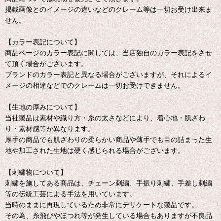
掲載画像とのイメージの違いなどのクレーム等は一切お受け出来ま
せん。
【カラー表記について】
商品ページのカラー表記に関しては、当店独自のカラー表記をさせ
て頂く場合がございます。
ブランドのカラー表記と異なる場合がございますが、それによるイ
メージの相違などでのクレームは一切お受けできません。
【生地の厚みについて】
当社製品は素材や織り方・糸の太さなどにより、着心地・肌ざわ
り・素材感等が異なります。
厚手の商品でも肌ざわりの柔らかい商品や薄手でも目の詰まった生
地や加工された生地は硬く感じられる場合がございます。
【刺繍物について】
刺繍を施してある商品は、チェーン刺繍、手振り刺繍、手差し刺繍
等の伝統工芸による手法を用いています。
当時のままに再現しているため非常にデリケートな製品です。
その為、糸飛びやほつれ等が発生している場合もありますが不良品