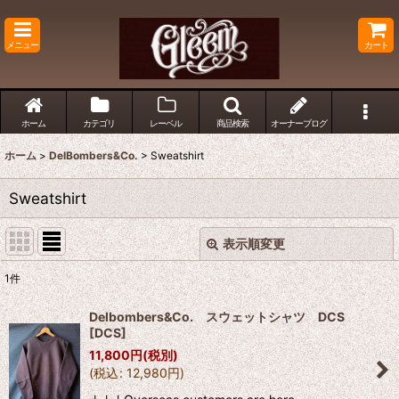
メニュー
カート
ホーム
カテゴリ
レーベル
商品検索
オーナーブログ
ホーム
>
DelBombers&Co.
>
Sweatshirt
Sweatshirt
表示順変更
閉じる
1
件
表示数
:
Delbombers&Co. スウェットシャツ DCS
[
DCS
]
並び順
:
11,800
円
(税別)
(
税込
:
12,980
円
)
絞り込む