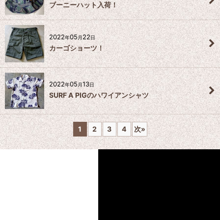
ブーニーハット入荷！
2022
05
22
年
月
日
カーゴショーツ！
2022
05
13
年
月
日
SURF A PIGのハワイアンシャツ
1
2
3
4
次
»