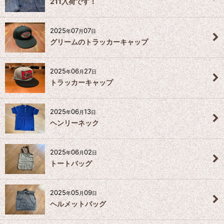
211入荷です！
2025
07
07
年
月
日
グリームのトラッカーキャップ
2025
06
27
年
月
日
トラッカーキャップ
2025
06
13
年
月
日
ヘンリーネック
2025
06
02
年
月
日
トートバッグ
2025
05
09
年
月
日
ヘルメットバッグ