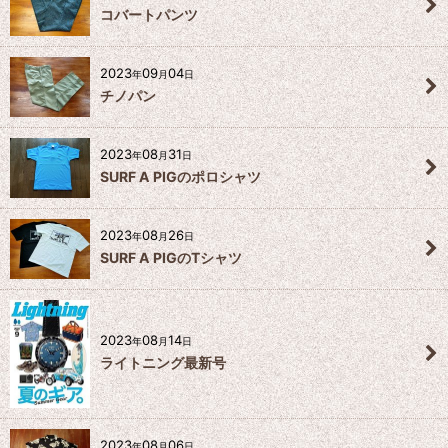
コバートパンツ
2023
09
04
年
月
日
チノパン
2023
08
31
年
月
日
SURF A PIGのポロシャツ
2023
08
26
年
月
日
SURF A PIGのTシャツ
2023
08
14
年
月
日
ライトニング最新号
2023
08
06
年
月
日