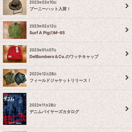
2023
03
10
年
月
日
ブーニーハット入荷！
2023
02
12
年
月
日
Surf A PigのM-65
2023
01
07
年
月
日
DelBombers＆Co.のワッチキャップ
2022
12
28
年
月
日
フィールドジャケットリリース！
2022
11
28
年
月
日
デニムバイヤーズカタログ