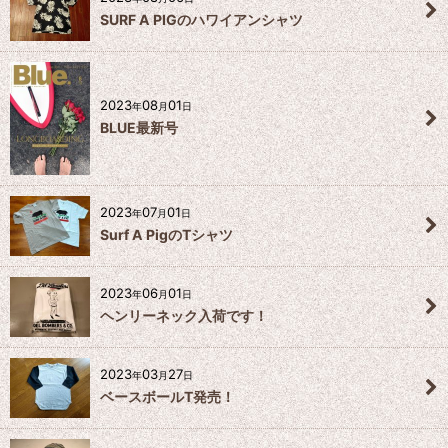
SURF A PIGのハワイアンシャツ
2023
08
01
年
月
日
BLUE最新号
2023
07
01
年
月
日
Surf A PigのTシャツ
2023
06
01
年
月
日
ヘンリーネック入荷です！
2023
03
27
年
月
日
ベースボールT発売！