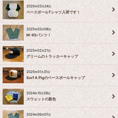
2025
03
24
年
月
日
ベースボールTシャツ入荷です！
2025
03
08
年
月
日
M-65パンツ！
2025
02
21
年
月
日
グリームのトラッカーキャップ
2025
01
31
年
月
日
Surf A Pigのベースボールキャップ
2024
10
28
年
月
日
スウェットの新色
2024
09
07
年
月
日