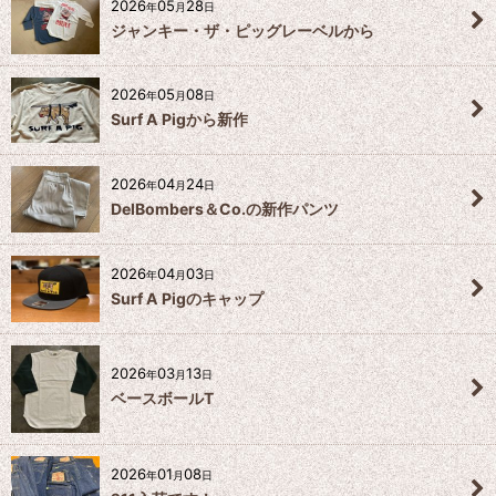
2026
05
28
年
月
日
ジャンキー・ザ・ピッグレーベルから
2026
05
08
年
月
日
Surf A Pigから新作
2026
04
24
年
月
日
DelBombers＆Co.の新作パンツ
2026
04
03
年
月
日
Surf A Pigのキャップ
2026
03
13
年
月
日
ベースボールT
2026
01
08
年
月
日