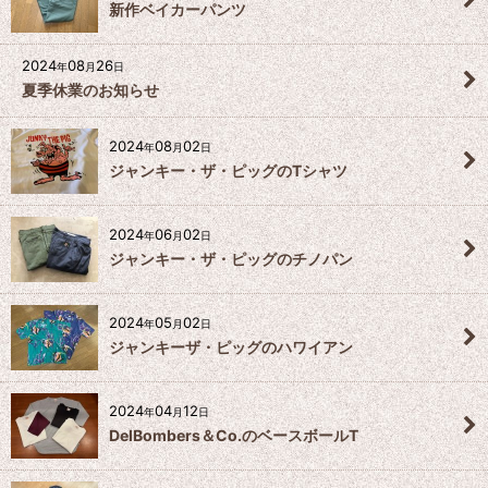
新作ベイカーパンツ
2024
08
26
年
月
日
夏季休業のお知らせ
2024
08
02
年
月
日
ジャンキー・ザ・ピッグのTシャツ
2024
06
02
年
月
日
ジャンキー・ザ・ピッグのチノパン
2024
05
02
年
月
日
ジャンキーザ・ピッグのハワイアン
2024
04
12
年
月
日
DelBombers＆Co.のベースボールT