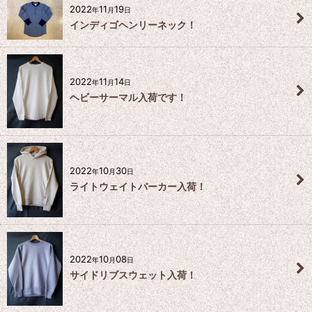
2022
11
19
年
月
日
インディゴヘンリーネック！
2022
11
14
年
月
日
ヘビーサーマル入荷です！
2022
10
30
年
月
日
ライトウェイトパーカー入荷！
2022
10
08
年
月
日
サイドリブスウェット入荷！