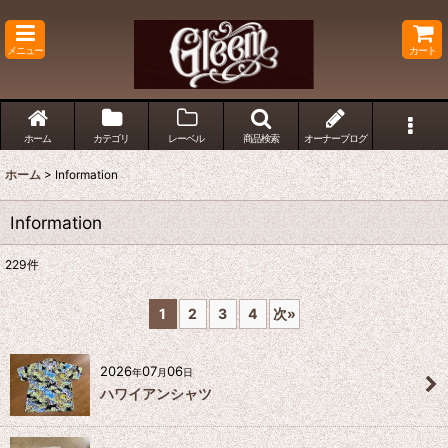
メニュー
カート
ホーム
カテゴリ
レーベル
商品検索
オーナーブログ
ホーム
>
Information
Information
229
件
1
2
3
4
次
»
2026
07
06
年
月
日
ハワイアンシャツ