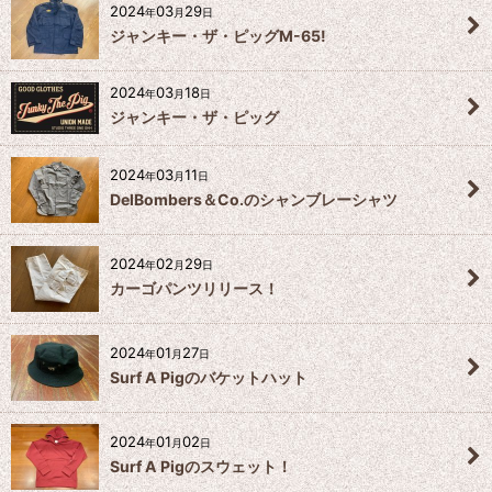
2024
03
29
年
月
日
ジャンキー・ザ・ピッグM-65!
2024
03
18
年
月
日
ジャンキー・ザ・ピッグ
2024
03
11
年
月
日
DelBombers＆Co.のシャンブレーシャツ
2024
02
29
年
月
日
カーゴパンツリリース！
2024
01
27
年
月
日
Surf A Pigのバケットハット
2024
01
02
年
月
日
Surf A Pigのスウェット！