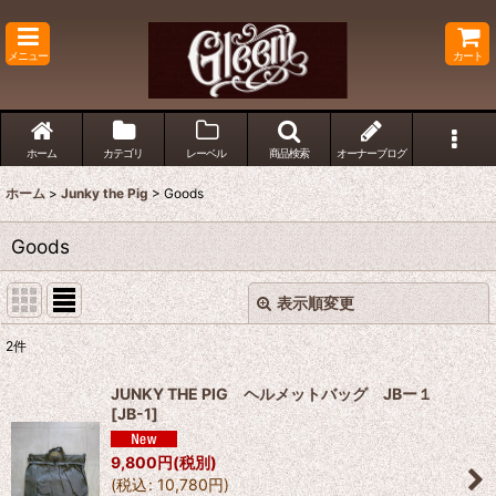
メニュー
カート
ホーム
カテゴリ
レーベル
商品検索
オーナーブログ
ホーム
>
Junky the Pig
>
Goods
Goods
表示順変更
閉じる
2
件
表示数
:
JUNKY THE PIG ヘルメットバッグ JBー１
[
JB-1
]
並び順
:
9,800
円
(税別)
(
税込
:
10,780
円
)
絞り込む