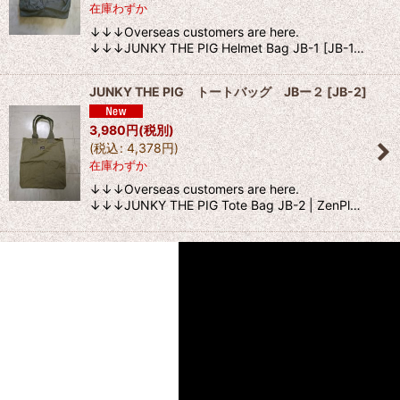
在庫わずか
↓↓↓Overseas customers are here.
↓↓↓JUNKY THE PIG Helmet Bag JB-1 [JB-1…
JUNKY THE PIG トートバッグ JBー２
[
JB-2
]
3,980
円
(税別)
(
税込
:
4,378
円
)
在庫わずか
↓↓↓Overseas customers are here.
↓↓↓JUNKY THE PIG Tote Bag JB-2 | ZenPl…