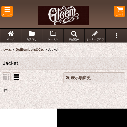
メニュー
カート
ホーム
カテゴリ
レーベル
商品検索
オーナーブログ
ホーム
>
DelBombers&Co.
>
Jacket
Jacket
表示順変更
閉じる
0
件
表示数
:
並び順
:
絞り込む