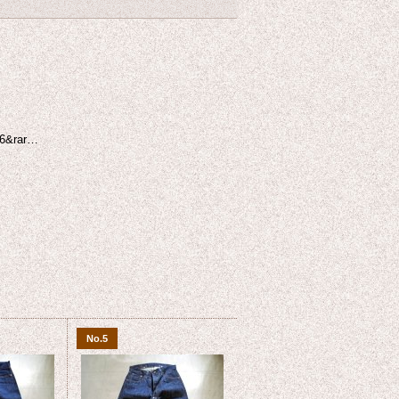
36&rar…
No.5