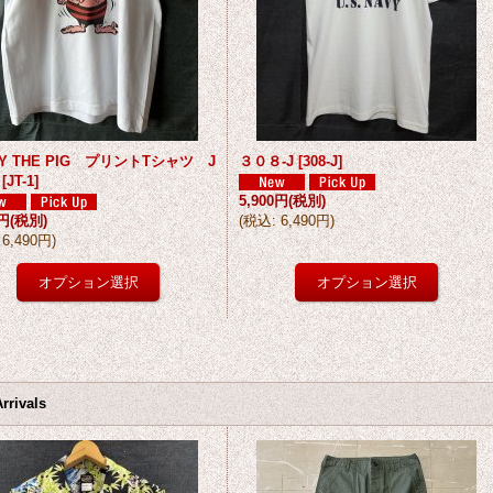
KY THE PIG プリントTシャツ J
３０８-J
[
308-J
]
[
JT-1
]
5,900円
(税別)
0円
(税別)
(
税込
:
6,490円
)
6,490円
)
rrivals