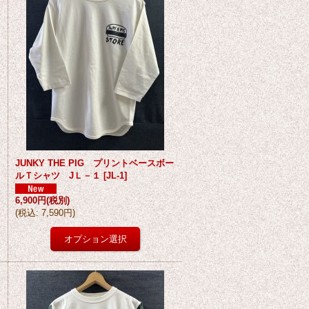
JUNKY THE PIG プリントベースボー
ルＴシャツ JＬ－１
[
JL-1
]
6,900円
(税別)
(
税込
:
7,590円
)