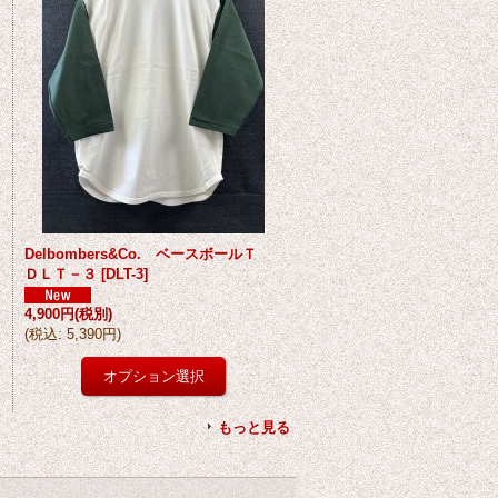
Delbombers&Co. ベースボールＴ
ＤＬＴ－３
[
DLT-3
]
4,900円
(税別)
(
税込
:
5,390円
)
もっと見る