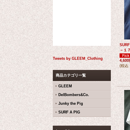
SUR
－１
Tweets by GLEEM_Clothing
4,60
(
税込
:
商品カテゴリ一覧
GLEEM
DelBombers&Co.
Junky the Pig
SURF A PIG