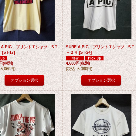
F A PIG プリントＴシャツ SＴ
SURF A PIG プリントＴシャツ SＴ
７
[
ST-17
]
－２４
[
ST-24
]
0円
(税別)
4,600円
(税別)
5,060円
)
(
税込
:
5,060円
)