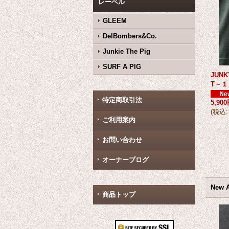
レーベル
GLEEM
DelBombers&Co.
Junkie The Pig
SURF A PIG
JUN
T－１
特定商取引法
5,90
(
税込
:
ご利用案内
お問い合わせ
オーナーブログ
New A
商品トップ