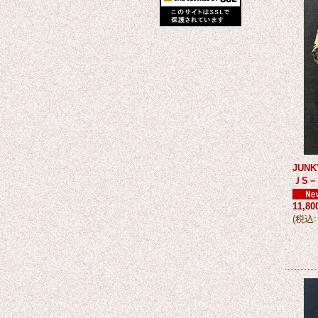
JUN
ＪS－
11,8
(
税込
: