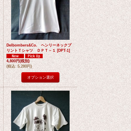
Delbombers&Co. ヘンリーネックプ
リントＴシャツ ＤＰＴ－１
[
DPT-1
]
4,800円
(税別)
(
税込
:
5,280円
)