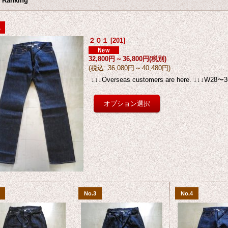
 Ranking
1
２０１
[
201
]
32,800円
～
36,800円
(税別)
(
税込
:
36,080円
～
40,480円
)
↓↓↓Overseas customers are here. ↓↓↓W28〜
No.3
No.4