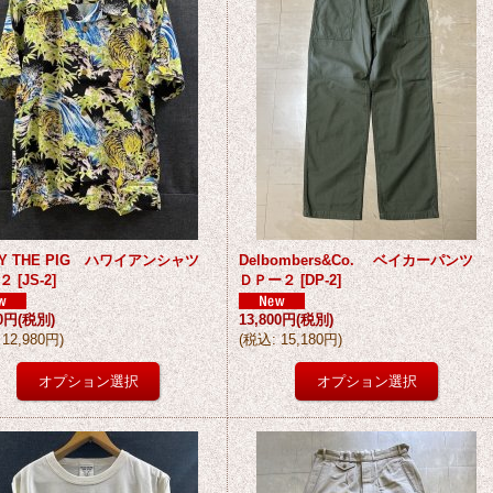
KY THE PIG ハワイアンシャツ
Delbombers&Co. ベイカーパンツ
２
[
JS-2
]
ＤＰー２
[
DP-2
]
00円
(税別)
13,800円
(税別)
12,980円
)
(
税込
:
15,180円
)