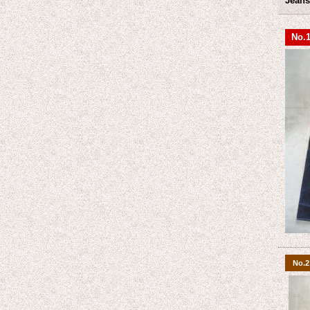
Jeans
No.
No.2