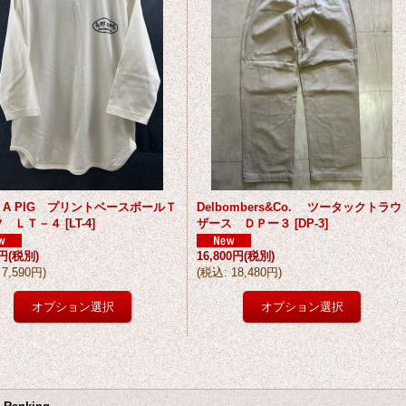
F A PIG プリントベースボールＴ
Delbombers&Co. ツータックトラウ
ツ ＬＴ－４
[
LT-4
]
ザース ＤＰー３
[
DP-3
]
0円
(税別)
16,800円
(税別)
7,590円
)
(
税込
:
18,480円
)