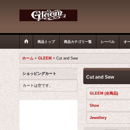
商品トップ
商品カテゴリ一覧
レーベル
オ
ホーム
>
GLEEM
>
Cut and Sew
ショッピングカート
Cut and Sew
カートは空です。
GLEEM (全商品)
Shoe
Jewellery