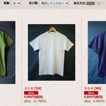
画像
:
並び順
:
表示方法
:
３１８
[
318
]
３０６
[
306
]
9,800円
(税別)
8,800円
(税別)
(
税込
:
10,780円
)
(
税込
:
9,680円
)