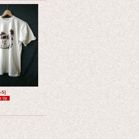
8-S
]