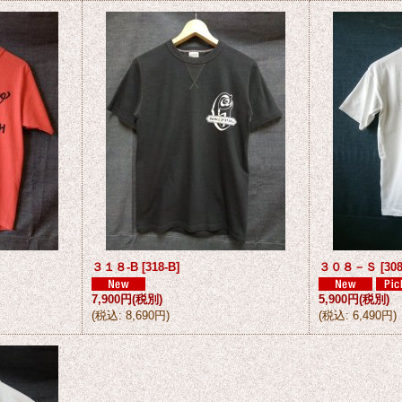
３１８-B
[
318-B
]
３０８－Ｓ
[
30
7,900円
(税別)
5,900円
(税別)
(
税込
:
8,690円
)
(
税込
:
6,490円
)