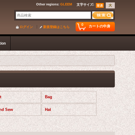
Other regions
:
GLEEM
文字サイズ
:
0
カートの中身
ログイン
新規登録はこちら
tion
t
Bag
and Sew
Hat