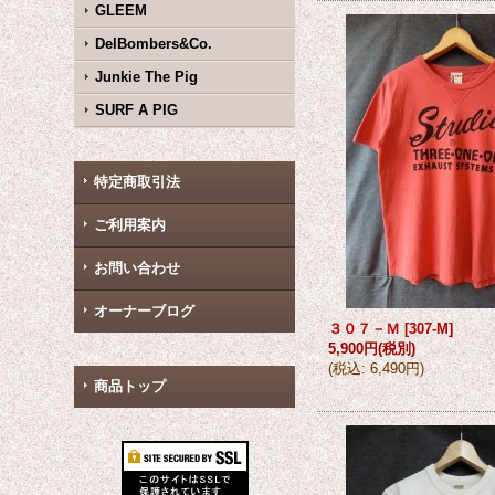
GLEEM
DelBombers&Co.
Junkie The Pig
SURF A PIG
特定商取引法
ご利用案内
お問い合わせ
オーナーブログ
３０７－Ｍ
[
307-M
]
5,900円
(税別)
(
税込
:
6,490円
)
商品トップ