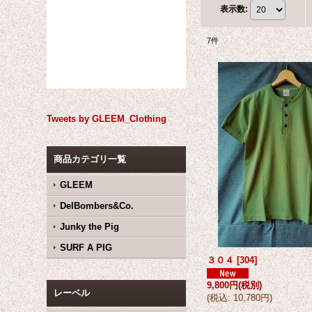
表示数
:
7
件
Tweets by GLEEM_Clothing
商品カテゴリ一覧
GLEEM
DelBombers&Co.
Junky the Pig
SURF A PIG
３０４
[
304
]
9,800円
(税別)
レーベル
(
税込
:
10,780円
)