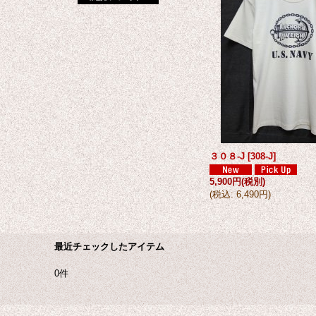
３０８-J
[
308-J
]
5,900円
(税別)
(
税込
:
6,490円
)
最近チェックしたアイテム
0件