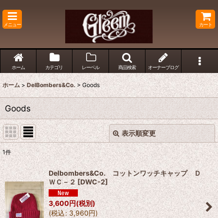
メニュー
カート
ホーム
カテゴリ
レーベル
商品検索
オーナーブログ
ホーム
>
DelBombers&Co.
>
Goods
Goods
表示順変更
閉じる
1
件
表示数
:
Delbombers&Co. コットンワッチキャップ Ｄ
ＷＣ－２
[
DWC-2
]
並び順
:
3,600
円
(税別)
(
税込
:
3,960
円
)
絞り込む