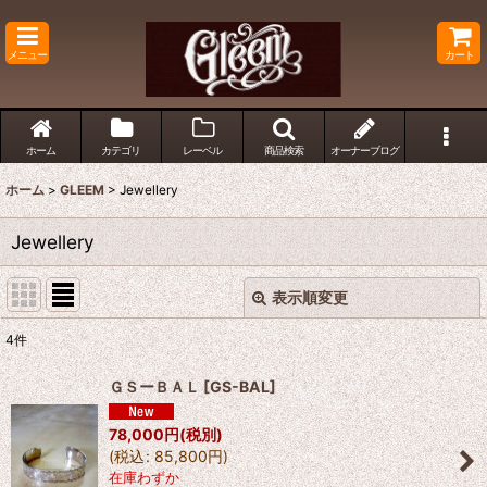
メニュー
カート
ホーム
カテゴリ
レーベル
商品検索
オーナーブログ
ホーム
>
GLEEM
>
Jewellery
Jewellery
表示順変更
閉じる
4
件
表示数
:
ＧＳーＢＡＬ
[
GS-BAL
]
並び順
:
78,000
円
(税別)
(
税込
:
85,800
円
)
在庫わずか
絞り込む