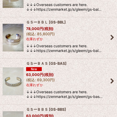
↓↓↓Overseas customers are here.
↓↓↓https://zenmarket.jp/s/gleem/gs-bal…
ＧＳーＢＢＬ
[
GS-BBL
]
78,000
円
(税別)
(
税込
:
85,800
円
)
在庫わずか
↓↓↓Overseas customers are here.
↓↓↓https://zenmarket.jp/s/gleem/gs-bal…
ＧＳーＢＡＳ
[
GS-BAS
]
63,000
円
(税別)
(
税込
:
69,300
円
)
在庫わずか
↓↓↓Overseas customers are here.
↓↓↓https://zenmarket.jp/s/gleem/gs-bas…
ＧＳーＢＢＳ
[
GS-BBS
]
63,000
円
(税別)