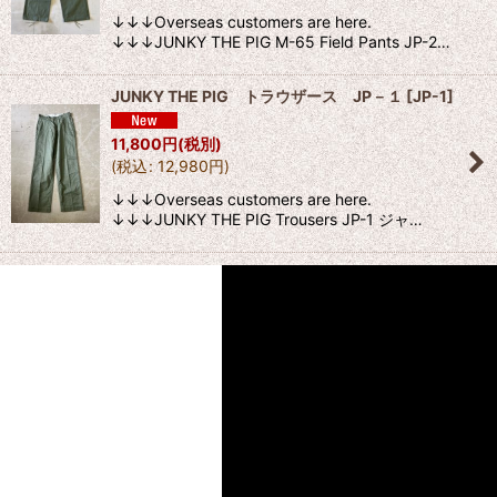
↓↓↓Overseas customers are here.
↓↓↓JUNKY THE PIG M-65 Field Pants JP-2…
JUNKY THE PIG トラウザース JP－１
[
JP-1
]
11,800
円
(税別)
(
税込
:
12,980
円
)
↓↓↓Overseas customers are here.
↓↓↓JUNKY THE PIG Trousers JP-1 ジャ…