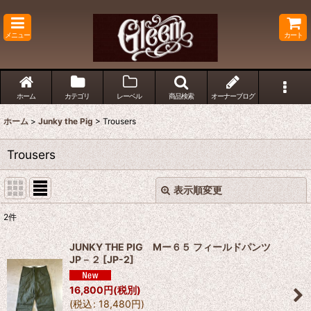
メニュー
カート
ホーム
カテゴリ
レーベル
商品検索
オーナーブログ
ホーム
>
Junky the Pig
>
Trousers
Trousers
表示順変更
閉じる
2
件
表示数
:
JUNKY THE PIG Mー６５ フィールドパンツ
JP－２
[
JP-2
]
並び順
:
16,800
円
(税別)
(
税込
:
18,480
円
)
絞り込む