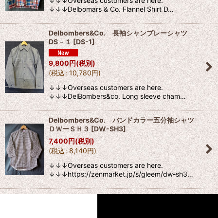
↓↓↓Overseas customers are here.
↓↓↓Delbomars & Co. Flannel Shirt D…
Delbombers&Co. 長袖シャンブレーシャツ
DS－１
[
DS-1
]
9,800
円
(税別)
(
税込
:
10,780
円
)
↓↓↓Overseas customers are here.
↓↓↓DelBombers&co. Long sleeve cham…
Delbombers&Co. バンドカラー五分袖シャツ
ＤＷーＳＨ３
[
DW-SH3
]
7,400
円
(税別)
(
税込
:
8,140
円
)
↓↓↓Overseas customers are here.
↓↓↓https://zenmarket.jp/s/gleem/dw-sh3…