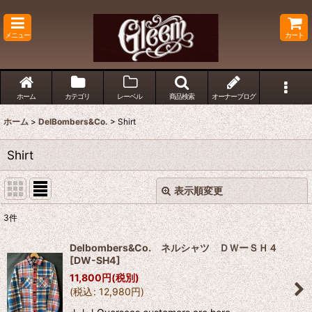
メニュー
カート
ホーム
カテゴリ
レーベル
商品検索
オーナーブログ
ホーム
>
DelBombers&Co.
>
Shirt
Shirt
表示順変更
閉じる
3
件
表示数
:
Delbombers&Co. ネルシャツ ＤＷーＳＨ４
[
DW-SH4
]
並び順
:
11,800
円
(税別)
(
税込
:
12,980
円
)
絞り込む