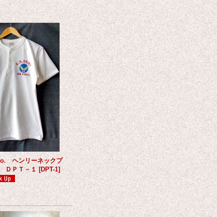
s&Co. ヘンリーネックプ
 ＤＰＴ－１
[
DPT-1
]