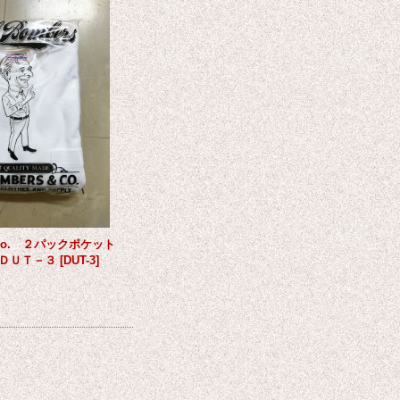
s&Co. ２パックポケット
ＤＵＴ－３
[
DUT-3
]