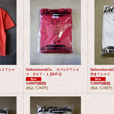
ポケットＴシャ
Delbombers&Co. ２パックＴシャ
Delbomber
ツ ＤＵＴ－１
[
DUT-1
]
付きＴシャツ 
4,600円
(税別)
5,900円
(税別)
(
税込
:
5,060円
)
(
税込
:
6,490円
)