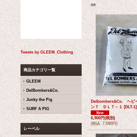
8
件
Tweets by GLEEM_Clothing
商品カテゴリ一覧
GLEEM
DelBombers&Co.
Junky the Pig
Delbombers&Co. 
ンＴ ＤＬＴ－１
[
DLT-1
]
SURF A PIG
6,900円
(税別)
(
税込
:
7,590円
)
レーベル