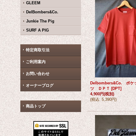
GLEEM
DelBombers&Co.
Junkie The Pig
SURF A PIG
特定商取引法
ご利用案内
お問い合わせ
Delbombers&Co. 
オーナーブログ
ツ ＤＰＴ
[
DPT
]
4,900円
(税別)
(
税込
:
5,390円
)
商品トップ