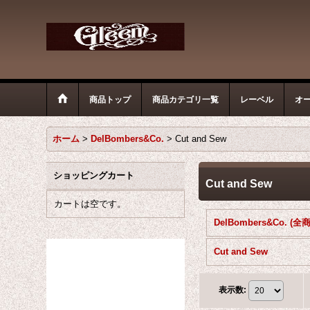
商品トップ
商品カテゴリ一覧
レーベル
オ
ホーム
>
DelBombers&Co.
>
Cut and Sew
ショッピングカート
Cut and Sew
カートは空です。
DelBombers&Co. (全
Cut and Sew
表示数
: