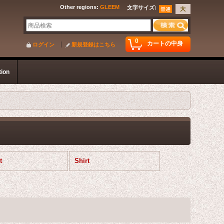
Other regions
:
GLEEM
文字サイズ
:
0
カートの中身
ログイン
新規登録はこちら
tion
t
Shirt