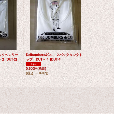
２パックヘンリー
Delbombers&Co. ２パックタンクト
－２
[
DUT-2
]
ップ DUT－４
[
DUT-4
]
5,600円
(税別)
(
税込
:
6,160円
)