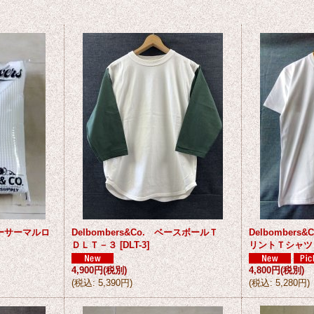
ヘビーサーマルロ
Delbombers&Co. ベースボールＴ
Delbomber
ＤＬＴ－３
[
DLT-3
]
リントＴシャツ
4,900円
(税別)
4,800円
(税別)
(
税込
:
5,390円
)
(
税込
:
5,280円
)