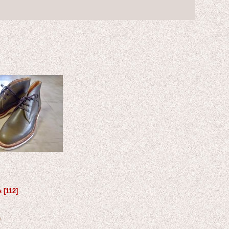
s
[
112
]
)