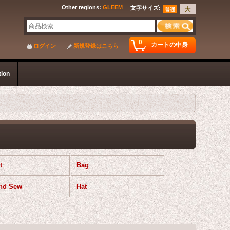
Other regions
:
GLEEM
文字サイズ
:
0
カートの中身
ログイン
新規登録はこちら
tion
t
Bag
and Sew
Hat