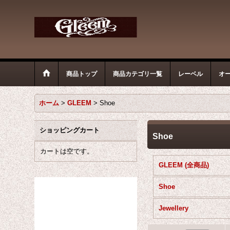
商品トップ
商品カテゴリ一覧
レーベル
オ
ホーム
>
GLEEM
>
Shoe
ショッピングカート
Shoe
カートは空です。
GLEEM (全商品)
Shoe
Jewellery