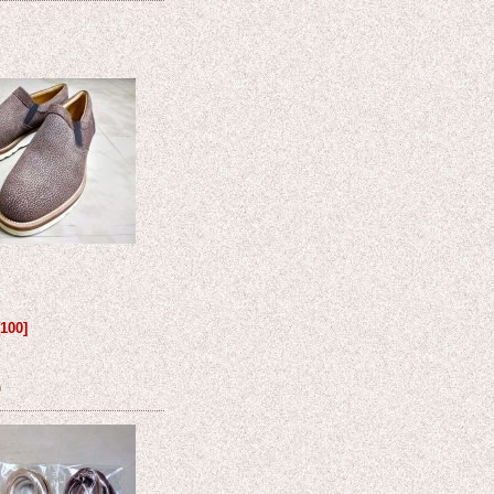
[
100
]
)