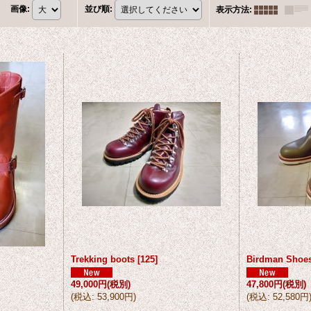
画像
:
並び順
:
表示方法
:
Trekking boots
[
125
]
Birdman Shoe
49,000円
(税別)
47,800円
(税別)
(
税込
:
53,900円
)
(
税込
:
52,580円