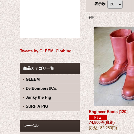
表示数
:
9
件
Tweets by GLEEM_Clothing
商品カテゴリ一覧
GLEEM
DelBombers&Co.
Junky the Pig
SURF A PIG
Engineer Boots
[
120
]
74,800円
(税別)
レーベル
(
税込
:
82,280円
)