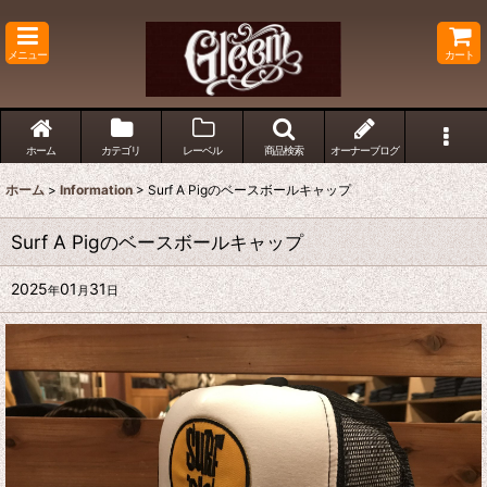
メニュー
カート
ホーム
カテゴリ
レーベル
商品検索
オーナーブログ
ホーム
>
Information
>
Surf A Pigのベースボールキャップ
Surf A Pigのベースボールキャップ
2025
01
31
年
月
日