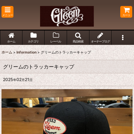
メニュー
カート
ホーム
カテゴリ
レーベル
商品検索
オーナーブログ
ホーム
>
Information
>
グリームのトラッカーキャップ
グリームのトラッカーキャップ
2025
02
21
年
月
日