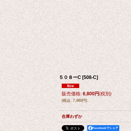
５０８ーC
[
508-C
]
販売価格
:
6,800円
(税別)
(
税込
:
7,480円
)
在庫わずか
Facebookでシェア