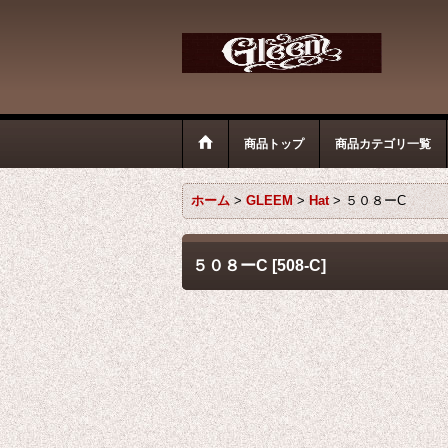
商品トップ
商品カテゴリ一覧
ホーム
>
GLEEM
>
Hat
>
５０８ーC
５０８ーC
[
508-C
]