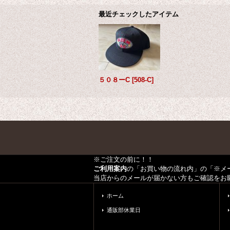
最近チェックしたアイテム
５０８ーC
[
508-C
]
※ご注文の前に！！
ご利用案内
の「お買い物の流れ内」の「※メ
当店からのメールが届かない方もご確認をお
ホーム
通販部休業日