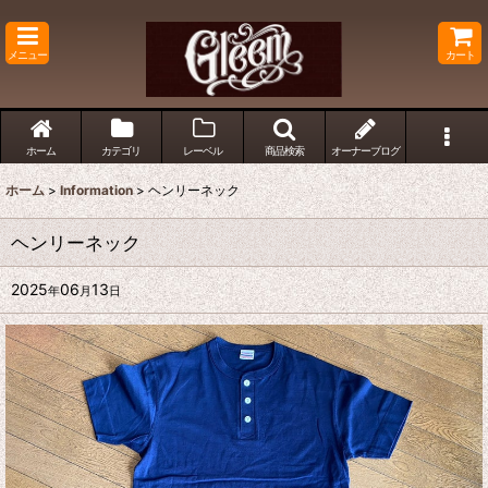
メニュー
カート
ホーム
カテゴリ
レーベル
商品検索
オーナーブログ
ホーム
>
Information
>
ヘンリーネック
ヘンリーネック
2025
06
13
年
月
日