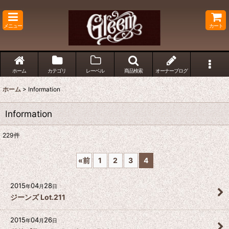
メニュー
カート
ホーム
カテゴリ
レーベル
商品検索
オーナーブログ
ホーム
>
Information
Information
229
件
«
前
1
2
3
4
2015
04
28
年
月
日
ジーンズ Lot.211
2015
04
26
年
月
日