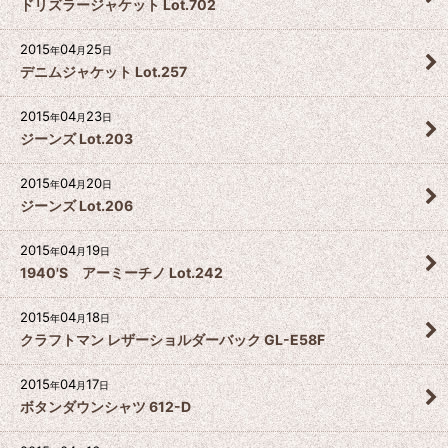
ドリズラージャケット Lot.702
2015
04
25
年
月
日
デニムジャケット Lot.257
2015
04
23
年
月
日
ジーンズ Lot.203
2015
04
20
年
月
日
ジーンズ Lot.206
2015
04
19
年
月
日
1940'S アーミーチノ Lot.242
2015
04
18
年
月
日
クラフトマン レザーショルダーバック GL-E58F
2015
04
17
年
月
日
ボタンダウンシャツ 612-D