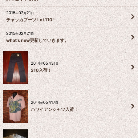
2015
02
21
年
月
日
チャッカブーツ Lot.110!
2015
02
21
年
月
日
what's new更新していきます。
2014
05
31
年
月
日
210入荷！
2014
05
17
年
月
日
ハワイアンシャツ入荷！