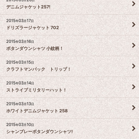
デニムジャケット257!
2015
03
17
年
月
日
ドリズラージャケット 702
2015
03
16
年
月
日
ボタンダウンシャツ 小紋柄！
2015
03
15
年
月
日
クラフトマンバック トリップ！
2015
03
14
年
月
日
ストライプミリタリーハット！
2015
03
13
年
月
日
ホワイトデニムジャケット 258
2015
03
10
年
月
日
シャンブレーボタンダウンシャツ!