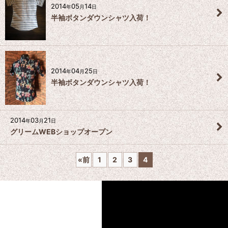
2014
05
14
年
月
日
半袖ボタンダウンシャツ入荷！
2014
04
25
年
月
日
半袖ボタンダウンシャツ入荷！
2014
03
21
年
月
日
グリームWEBショップオープン
«
前
1
2
3
4