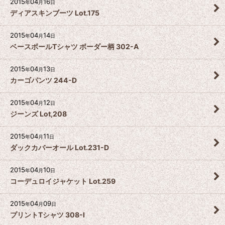
2015
04
16
年
月
日
ディアスキンブーツ Lot.175
2015
04
14
年
月
日
ベースボールTシャツ ボーダー柄 302-A
2015
04
13
年
月
日
カーゴパンツ 244-D
2015
04
12
年
月
日
ジーンズ Lot,208
2015
04
11
年
月
日
ダックカバーオール Lot.231-D
2015
04
10
年
月
日
コーデュロイジャケット Lot.259
2015
04
09
年
月
日
プリントTシャツ 308-I