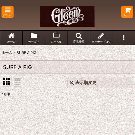
メニュー
カート
ホーム
カテゴリ
レーベル
商品検索
オーナーブログ
ホーム
>
SURF A PIG
SURF A PIG
表示順変更
閉じる
46
件
サブカテゴリ
:
表示数
:
並び順
: