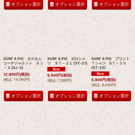
オプション選択
オプション選択
オプション選択
SURF A PIG カスタム
SURF A PIG ポロシャ
SURF A PIG プリント
コーチジャケット ＳＪ
ツ ＳＴ－２１
[
ST-21
]
Ｔシャツ SＴ－２５
－３
[
SJ-3
]
[
ST-25
]
12,800
円
(税別)
6,900
円
(税別)
(
税込
:
14,080
円
)
5,900
円
(税別)
(
税込
:
7,590
円
)
(
税込
:
6,490
円
)
オプション選択
オプション選択
オプション選択