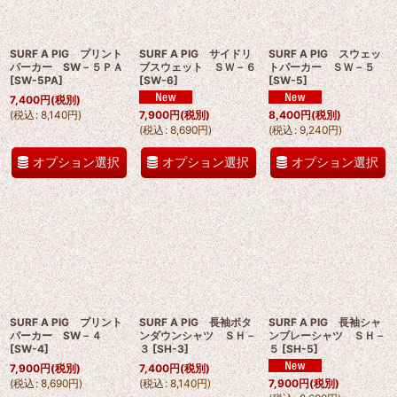
SURF A PIG プリント
SURF A PIG サイドリ
SURF A PIG スウェッ
パーカー SW－５ＰＡ
ブスウェット ＳＷ－６
トパーカー ＳＷ－５
[
SW-5PA
]
[
SW-6
]
[
SW-5
]
7,400
円
(税別)
(
税込
:
8,140
円
)
7,900
円
(税別)
8,400
円
(税別)
(
税込
:
8,690
円
)
(
税込
:
9,240
円
)
オプション選択
オプション選択
オプション選択
SURF A PIG プリント
SURF A PIG 長袖ボタ
SURF A PIG 長袖シャ
パーカー SW－４
ンダウンシャツ ＳＨ－
ンブレーシャツ ＳＨ－
[
SW-4
]
３
[
SH-3
]
５
[
SH-5
]
7,900
円
(税別)
7,400
円
(税別)
(
税込
:
8,690
円
)
(
税込
:
8,140
円
)
7,900
円
(税別)