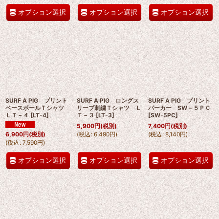
オプション選択
オプション選択
オプション選択
SURF A PIG プリント
SURF A PIG ロングス
SURF A PIG プリント
ベースボールＴシャツ
リーブ刺繍Ｔシャツ Ｌ
パーカー SW－５ＰＣ
ＬＴ－４
[
LT-4
]
Ｔ－３
[
LT-3
]
[
SW-5PC
]
5,900
円
(税別)
7,400
円
(税別)
(
税込
:
6,490
円
)
(
税込
:
8,140
円
)
6,900
円
(税別)
(
税込
:
7,590
円
)
オプション選択
オプション選択
オプション選択