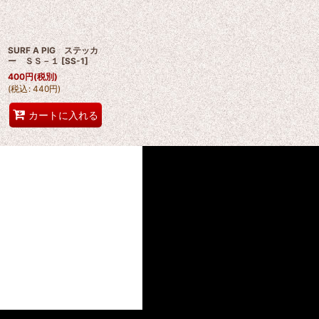
SURF A PIG ステッカ
ー ＳＳ－１
[
SS-1
]
400
円
(税別)
(
税込
:
440
円
)
カートに入れる