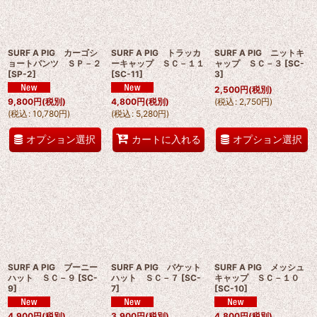
SURF A PIG カーゴシ
SURF A PIG トラッカ
SURF A PIG ニットキ
ョートパンツ ＳＰ－２
ーキャップ ＳＣ－１１
ャップ ＳＣ－３
[
SC-
[
SP-2
]
[
SC-11
]
3
]
2,500
円
(税別)
(
税込
:
2,750
円
)
9,800
円
(税別)
4,800
円
(税別)
(
税込
:
10,780
円
)
(
税込
:
5,280
円
)
オプション選択
オプション選択
カートに入れる
SURF A PIG ブーニー
SURF A PIG バケット
SURF A PIG メッシュ
ハット ＳＣ－９
[
SC-
ハット ＳＣ－７
[
SC-
キャップ ＳＣ－１０
9
]
7
]
[
SC-10
]
4,900
円
(税別)
3,900
円
(税別)
4,800
円
(税別)