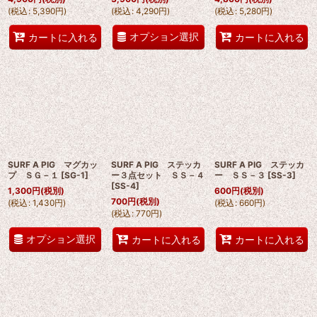
(
税込
:
5,390
円
)
(
税込
:
4,290
円
)
(
税込
:
5,280
円
)
オプション選択
カートに入れる
カートに入れる
SURF A PIG マグカッ
SURF A PIG ステッカ
SURF A PIG ステッカ
プ ＳＧ－１
[
SG-1
]
ー３点セット ＳＳ－４
ー ＳＳ－３
[
SS-3
]
[
SS-4
]
1,300
円
(税別)
600
円
(税別)
700
円
(税別)
(
税込
:
1,430
円
)
(
税込
:
660
円
)
(
税込
:
770
円
)
オプション選択
カートに入れる
カートに入れる