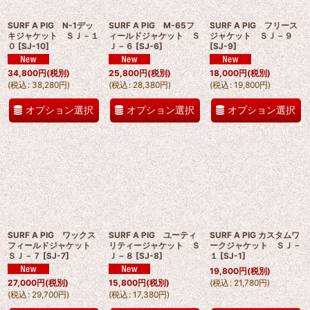
SURF A PIG N-1デッ
SURF A PIG M-65フ
SURF A PIG フリース
絞り込む
キジャケット ＳＪ－１
ィールドジャケット Ｓ
ジャケット ＳＪ－９
０
[
SJ-10
]
Ｊ－６
[
SJ-6
]
[
SJ-9
]
34,800
円
(税別)
25,800
円
(税別)
18,000
円
(税別)
(
税込
:
38,280
円
)
(
税込
:
28,380
円
)
(
税込
:
19,800
円
)
オプション選択
オプション選択
オプション選択
SURF A PIG ワックス
SURF A PIG ユーティ
SURF A PIG カスタムワ
フィールドジャケット
リティージャケット Ｓ
ークジャケット ＳＪ－
ＳＪ－７
[
SJ-7
]
Ｊ－８
[
SJ-8
]
１
[
SJ-1
]
19,800
円
(税別)
(
税込
:
21,780
円
)
27,000
円
(税別)
15,800
円
(税別)
(
税込
:
29,700
円
)
(
税込
:
17,380
円
)