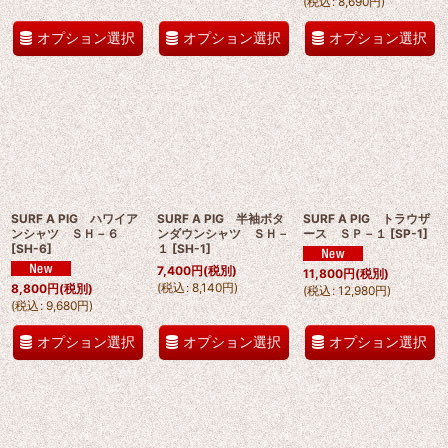
(
税込
:
8,690
円
)
オプション選択
オプション選択
オプション選択
SURF A PIG ハワイア
SURF A PIG 半袖ボタ
SURF A PIG トラウザ
ンシャツ ＳＨ－６
ンダウンシャツ ＳＨ－
ース ＳＰ－１
[
SP-1
]
[
SH-6
]
１
[
SH-1
]
7,400
円
(税別)
11,800
円
(税別)
(
税込
:
8,140
円
)
8,800
円
(税別)
(
税込
:
12,980
円
)
(
税込
:
9,680
円
)
オプション選択
オプション選択
オプション選択