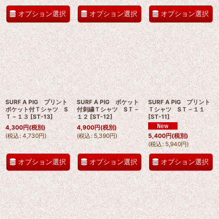
オプション選択
オプション選択
オプション選択
SURF A PIG プリント
SURF A PIG ポケット
SURF A PIG プリント
ポケット付Ｔシャツ S
付刺繍Ｔシャツ SＴ－
Ｔシャツ SＴ－１１
Ｔ－１３
[
ST-13
]
１２
[
ST-12
]
[
ST-11
]
4,300
円
(税別)
4,900
円
(税別)
(
税込
:
4,730
円
)
(
税込
:
5,390
円
)
5,400
円
(税別)
(
税込
:
5,940
円
)
オプション選択
オプション選択
オプション選択