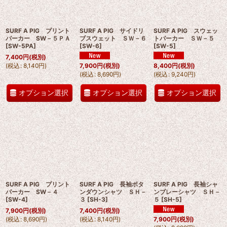
SURF A PIG プリント
SURF A PIG サイドリ
SURF A PIG スウェッ
パーカー SW－５ＰＡ
ブスウェット ＳＷ－６
トパーカー ＳＷ－５
[
SW-5PA
]
[
SW-6
]
[
SW-5
]
7,400
円
(税別)
(
税込
:
8,140
円
)
7,900
円
(税別)
8,400
円
(税別)
(
税込
:
8,690
円
)
(
税込
:
9,240
円
)
オプション選択
オプション選択
オプション選択
SURF A PIG プリント
SURF A PIG 長袖ボタ
SURF A PIG 長袖シャ
パーカー SW－４
ンダウンシャツ ＳＨ－
ンブレーシャツ ＳＨ－
[
SW-4
]
３
[
SH-3
]
５
[
SH-5
]
7,900
円
(税別)
7,400
円
(税別)
(
税込
:
8,690
円
)
(
税込
:
8,140
円
)
7,900
円
(税別)