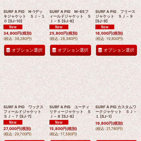
SURF A PIG N-1デッ
SURF A PIG M-65フ
SURF A PIG フリース
絞り込む
キジャケット ＳＪ－１
ィールドジャケット Ｓ
ジャケット ＳＪ－９
０
[
SJ-10
]
Ｊ－６
[
SJ-6
]
[
SJ-9
]
34,800
円
(税別)
25,800
円
(税別)
18,000
円
(税別)
(
税込
:
38,280
円
)
(
税込
:
28,380
円
)
(
税込
:
19,800
円
)
オプション選択
オプション選択
オプション選択
SURF A PIG ワックス
SURF A PIG ユーティ
SURF A PIG カスタムワ
フィールドジャケット
リティージャケット Ｓ
ークジャケット ＳＪ－
ＳＪ－７
[
SJ-7
]
Ｊ－８
[
SJ-8
]
１
[
SJ-1
]
19,800
円
(税別)
(
税込
:
21,780
円
)
27,000
円
(税別)
15,800
円
(税別)
(
税込
:
29,700
円
)
(
税込
:
17,380
円
)