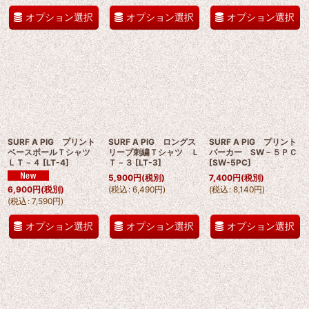
オプション選択
オプション選択
オプション選択
SURF A PIG プリント
SURF A PIG ロングス
SURF A PIG プリント
ベースボールＴシャツ
リーブ刺繍Ｔシャツ Ｌ
パーカー SW－５ＰＣ
ＬＴ－４
[
LT-4
]
Ｔ－３
[
LT-3
]
[
SW-5PC
]
5,900
円
(税別)
7,400
円
(税別)
(
税込
:
6,490
円
)
(
税込
:
8,140
円
)
6,900
円
(税別)
(
税込
:
7,590
円
)
オプション選択
オプション選択
オプション選択