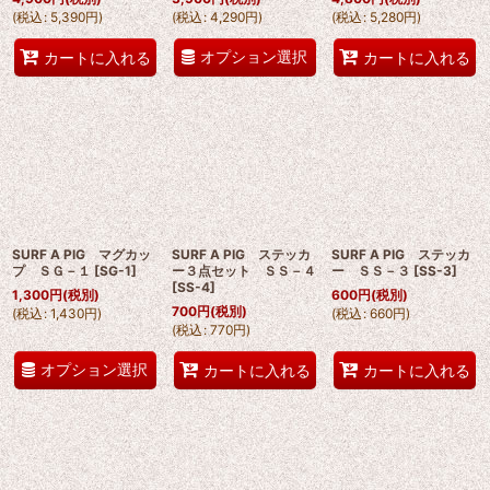
(
税込
:
5,390
円
)
(
税込
:
4,290
円
)
(
税込
:
5,280
円
)
オプション選択
カートに入れる
カートに入れる
SURF A PIG マグカッ
SURF A PIG ステッカ
SURF A PIG ステッカ
プ ＳＧ－１
[
SG-1
]
ー３点セット ＳＳ－４
ー ＳＳ－３
[
SS-3
]
[
SS-4
]
1,300
円
(税別)
600
円
(税別)
700
円
(税別)
(
税込
:
1,430
円
)
(
税込
:
660
円
)
(
税込
:
770
円
)
オプション選択
カートに入れる
カートに入れる