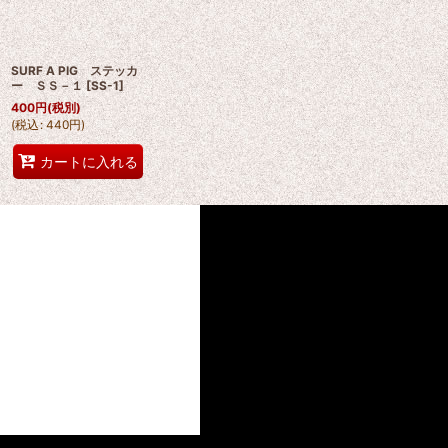
SURF A PIG ステッカ
ー ＳＳ－１
[
SS-1
]
400
円
(税別)
(
税込
:
440
円
)
カートに入れる