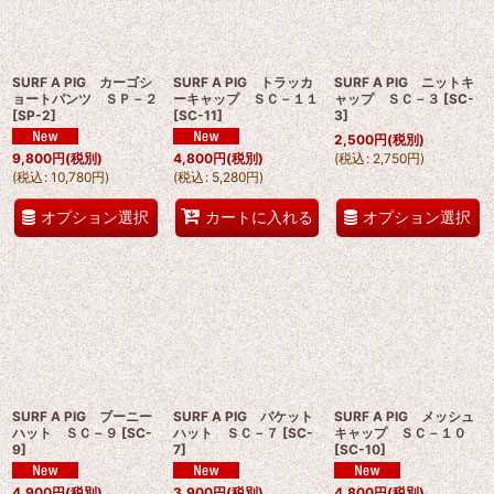
SURF A PIG カーゴシ
SURF A PIG トラッカ
SURF A PIG ニットキ
ョートパンツ ＳＰ－２
ーキャップ ＳＣ－１１
ャップ ＳＣ－３
[
SC-
[
SP-2
]
[
SC-11
]
3
]
2,500
円
(税別)
(
税込
:
2,750
円
)
9,800
円
(税別)
4,800
円
(税別)
(
税込
:
10,780
円
)
(
税込
:
5,280
円
)
オプション選択
オプション選択
カートに入れる
SURF A PIG ブーニー
SURF A PIG バケット
SURF A PIG メッシュ
ハット ＳＣ－９
[
SC-
ハット ＳＣ－７
[
SC-
キャップ ＳＣ－１０
9
]
7
]
[
SC-10
]
4,900
円
(税別)
3,900
円
(税別)
4,800
円
(税別)