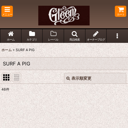
メニュー
カート
ホーム
カテゴリ
レーベル
商品検索
オーナーブログ
ホーム
>
SURF A PIG
SURF A PIG
表示順変更
閉じる
46
件
サブカテゴリ
:
表示数
:
並び順
: