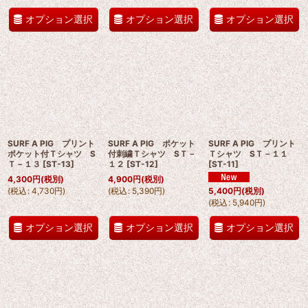
オプション選択
オプション選択
オプション選択
SURF A PIG プリント
SURF A PIG ポケット
SURF A PIG プリント
ポケット付Ｔシャツ S
付刺繍Ｔシャツ SＴ－
Ｔシャツ SＴ－１１
Ｔ－１３
[
ST-13
]
１２
[
ST-12
]
[
ST-11
]
4,300
円
(税別)
4,900
円
(税別)
(
税込
:
4,730
円
)
(
税込
:
5,390
円
)
5,400
円
(税別)
(
税込
:
5,940
円
)
オプション選択
オプション選択
オプション選択