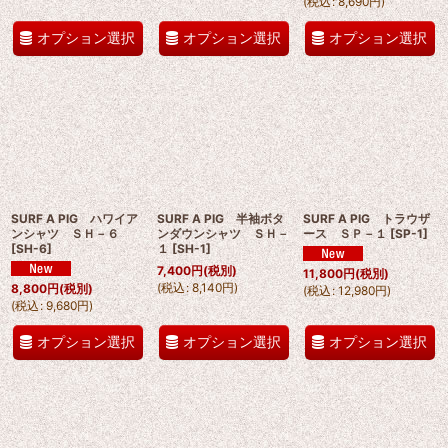
(
税込
:
8,690
円
)
オプション選択
オプション選択
オプション選択
SURF A PIG ハワイア
SURF A PIG 半袖ボタ
SURF A PIG トラウザ
ンシャツ ＳＨ－６
ンダウンシャツ ＳＨ－
ース ＳＰ－１
[
SP-1
]
[
SH-6
]
１
[
SH-1
]
7,400
円
(税別)
11,800
円
(税別)
(
税込
:
8,140
円
)
8,800
円
(税別)
(
税込
:
12,980
円
)
(
税込
:
9,680
円
)
オプション選択
オプション選択
オプション選択