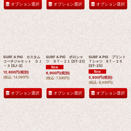
オプション選択
オプション選択
オプション選択
SURF A PIG カスタム
SURF A PIG ポロシャ
SURF A PIG プリント
コーチジャケット ＳＪ
ツ ＳＴ－２１
[
ST-21
]
Ｔシャツ SＴ－２５
－３
[
SJ-3
]
[
ST-25
]
12,800
円
(税別)
6,900
円
(税別)
(
税込
:
14,080
円
)
5,900
円
(税別)
(
税込
:
7,590
円
)
(
税込
:
6,490
円
)
オプション選択
オプション選択
オプション選択