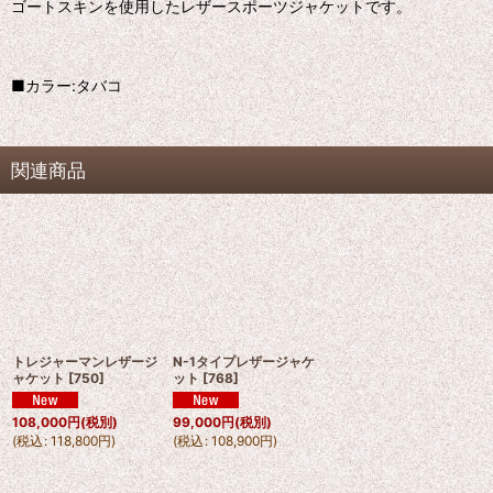
ゴートスキンを使用したレザースポーツジャケットです。
■カラー:タバコ
関連商品
トレジャーマンレザージ
N-1タイプレザージャケ
ャケット
[
750
]
ット
[
768
]
108,000
円
(税別)
99,000
円
(税別)
(
税込
:
118,800
円
)
(
税込
:
108,900
円
)