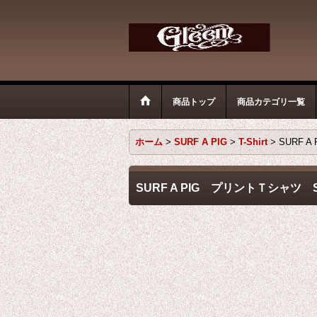
商品トップ
商品カテゴリ一覧
ホーム
>
SURF A PIG
>
T-Shirt
>
SURF 
SURF A PIG プリントＴシャツ