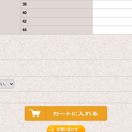
38
40
42
44