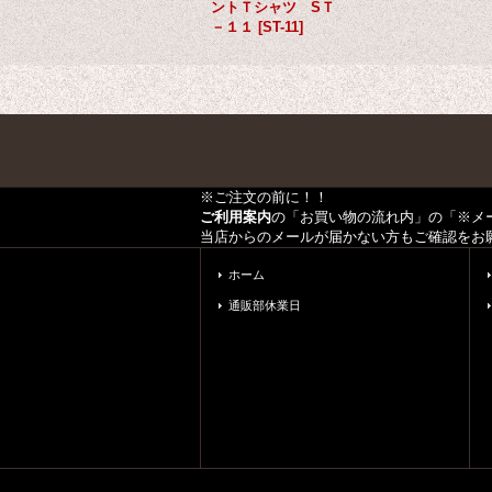
ントＴシャツ SＴ
－１１
[
ST-11
]
※ご注文の前に！！
ご利用案内
の「お買い物の流れ内」の「※メ
当店からのメールが届かない方もご確認をお
ホーム
通販部休業日