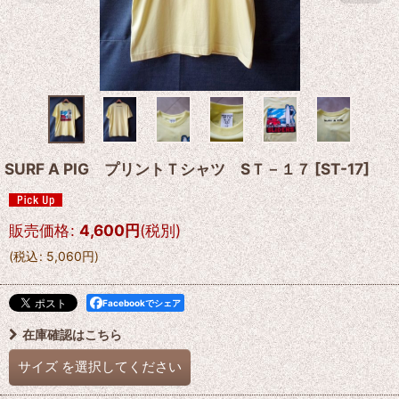
SURF A PIG プリントＴシャツ SＴ－１７
[
ST-17
]
販売価格
:
4,600
円
(税別)
(
税込
:
5,060
円
)
Facebookでシェア
在庫確認はこちら
サイズ
を選択してください