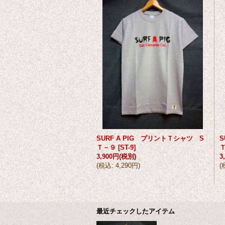
SURF A PIG プリントＴシャツ S
S
Ｔ－９
[
ST-9
]
3,900円
(税別)
3
(
税込
:
4,290円
)
(
最近チェックしたアイテム