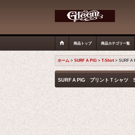
商品トップ
商品カテゴリ一覧
ホーム
>
SURF A PIG
>
T-Shirt
>
SURF 
SURF A PIG プリントＴシャツ