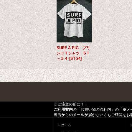
SURF A PIG プリ
ントＴシャツ SＴ
－２４
[
ST-24
]
※ご注文の前に！！
ご利用案内
の「お買い物の流れ内」の「※メ
当店からのメールが届かない方もご確認をお
ホーム