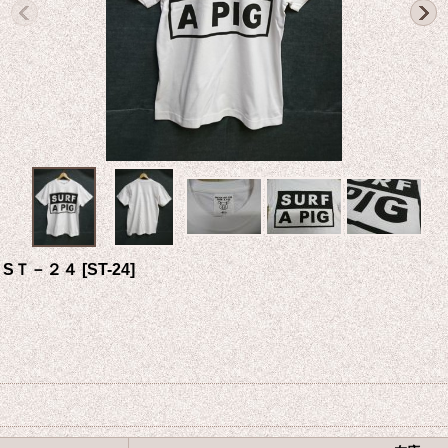
 SＴ－２４
[
ST-24
]