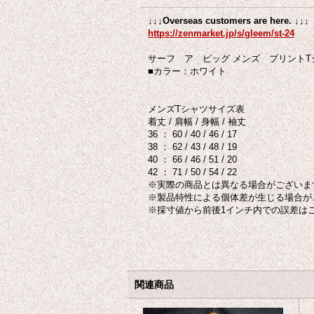
↓↓↓Overseas customers are here. ↓↓↓
https://zenmarket.jp/s/gleem/st-24
サーフ ア ピッグ メンズ プリントTシ
■カラー：ホワイト
メンズTシャツサイズ表
着丈 / 肩幅 / 身幅 / 袖丈
36 ： 60 / 40 / 46 / 17
38 ： 62 / 43 / 48 / 19
40 ： 66 / 46 / 51 / 20
42 ： 71 / 50 / 54 / 22
※実際の商品とは異なる場合がございま
※製品特性による個体差が生じる場合が
※採寸値から前後1インチ内での誤差は
関連商品