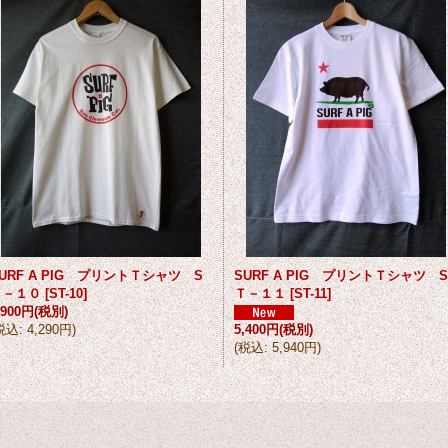
URF A PIG プリントＴシャツ S
SURF A PIG プリントＴシャツ S
Ｔ－１０
[
ST-10
]
Ｔ－１１
[
ST-11
]
,900円
(税別)
税込
:
4,290円
)
5,400円
(税別)
(
税込
:
5,940円
)